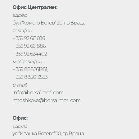
Офис Централен:
адрес:
бул.“Христо Ботев“ 20, гр.Враца
телефон:
+ 359 92 661686,
+ 359 92 661886,
+ 359 92 624402
моб.телефон:
+ 359 888261981,
+ 359 885013553
e-mail:
info@borsaimoti.com
mtoshkova@borsaimoti.com
Офис:
адрес:
ул.“Иванка Ботева“ 10, гр.Враца