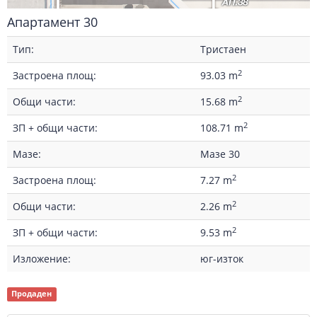
Апартамент 30
Тип:
Тристаен
2
Застроена площ:
93.03 m
2
Общи части:
15.68 m
2
ЗП + общи части:
108.71 m
Мазе:
Мазе 30
2
Застроена площ:
7.27 m
2
Общи части:
2.26 m
2
ЗП + общи части:
9.53 m
Изложение:
юг-изток
Продаден